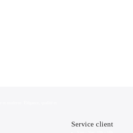
e et moderne. Élégance, qualité et
Service client
Sam - Ven: 10h - 18h