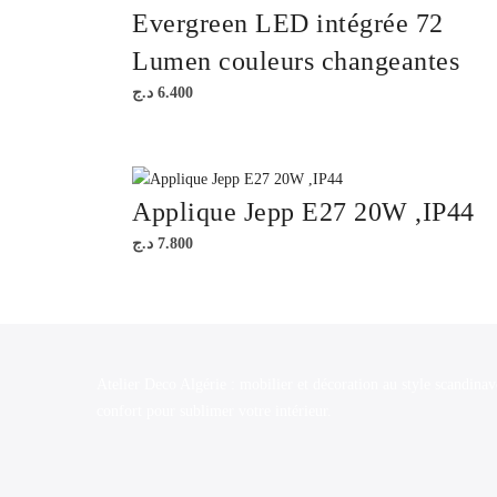
Evergreen LED intégrée 72
Lumen couleurs changeantes
د.ج
6.400
Applique Jepp E27 20W ,IP44
د.ج
7.800
Atelier Deco Algérie : mobilier et décoration au style scandinav
confort pour sublimer votre intérieur.