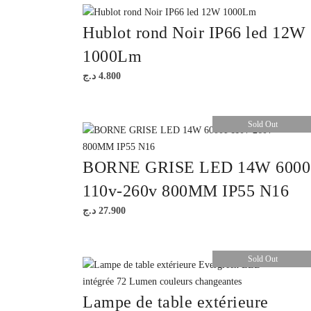
Hublot rond Noir IP66 led 12W
1000Lm
د.ج
4.800
Sold Out
BORNE GRISE LED 14W 6000
110v-260v 800MM IP55 N16
د.ج
27.900
Sold Out
Lampe de table extérieure