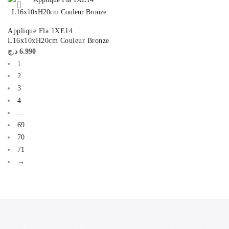
Applique Fla 1XE14
L16x10xH20cm Couleur Bronze
د.ج
6.990
1
2
3
4
…
69
70
71
→