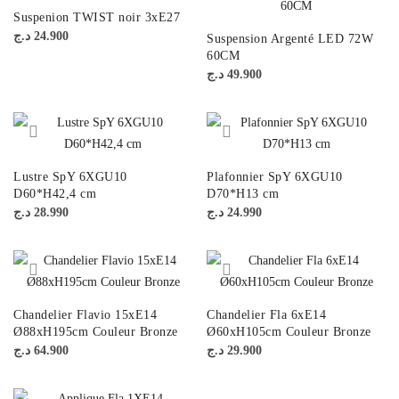
Suspenion TWIST noir 3xE27
د.ج
24.900
Suspension Argenté LED 72W
60CM
د.ج
49.900
Lustre SpY 6XGU10
Plafonnier SpY 6XGU10
D60*H42,4 cm
D70*H13 cm
د.ج
28.990
د.ج
24.990
Chandelier Flavio 15xE14
Chandelier Fla 6xE14
Ø88xH195cm Couleur Bronze
Ø60xH105cm Couleur Bronze
د.ج
64.900
د.ج
29.900