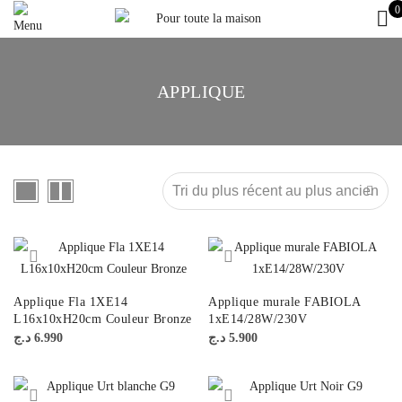
0
APPLIQUE
Applique Fla 1XE14
Applique murale FABIOLA
L16x10xH20cm Couleur Bronze
1xE14/28W/230V
د.ج
6.990
د.ج
5.900