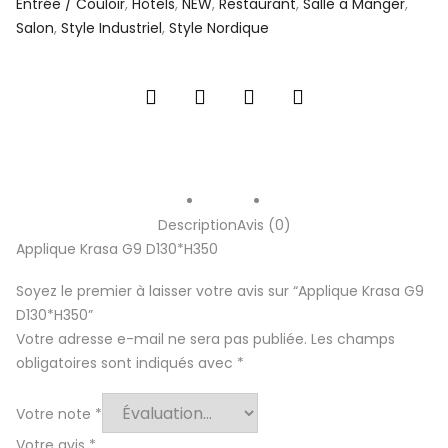
Entrée / Couloir
,
Hôtels
,
NEW
,
Restaurant
,
Salle a Manger
,
Salon
,
Style Industriel
,
Style Nordique
Description
Avis (0)
Applique Krasa G9 D130*H350
Soyez le premier à laisser votre avis sur “Applique Krasa G9
D130*H350”
Votre adresse e-mail ne sera pas publiée.
Les champs
obligatoires sont indiqués avec
*
Votre note
*
Votre avis
*