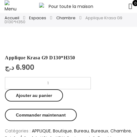
0
Accueil
Espaces
Chambre
Applique Krasa G9
D130*H350
Applique Krasa G9 D130*H350
د.ج
6.900
Ajouter au panier
Commander maintenant
Catégories :
APPLIQUE
,
Boutique
,
Bureau
,
Bureaux
,
Chambre
,