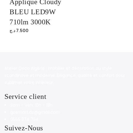
Applique Cloudy
BLEU LED9W
710lm 3000K
د.ج
7.500
Atelier Deco Algérie : mobilier et décoration au style
scandinave et moderne. Élégance, qualité et confort pour
sublimer votre intérieur.
Service client
Sam - Ven: 10h - 18h
gosmart.dz@gmail.com
0555 374 754
Suivez-Nous