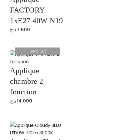
FACTORY
1xE27 40W N19
د.ج
7.500
Sold Out
Applique
chambre 2
fonction
د.ج
14.000