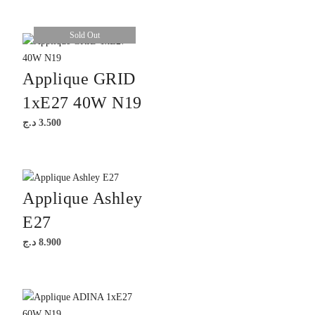
Sold Out
Applique GRID
1xE27 40W N19
د.ج
3.500
Applique Ashley
E27
د.ج
8.900