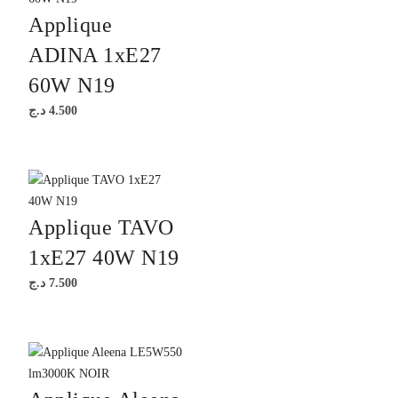
Applique
ADINA 1xE27
60W N19
د.ج
4.500
Applique TAVO
1xE27 40W N19
د.ج
7.500