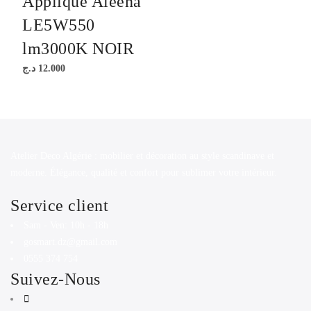
Applique Aleena
LE5W550
lm3000K NOIR
د.ج
12.000
Atelier Deco Algérie : mobilier et décoration au style scandinave et
moderne. Élégance, qualité et confort pour sublimer votre intérieur.
Service client
Sam - Ven: 10h - 18h
gosmart.dz@gmail.com
0555 374 754
Suivez-Nous