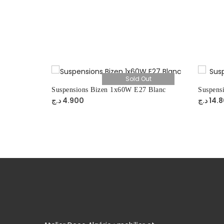
ut
Sold Out
Suspensions Bizen 1x60W E27 Blanc
Suspens
د.ج
4.900
د.ج
14.