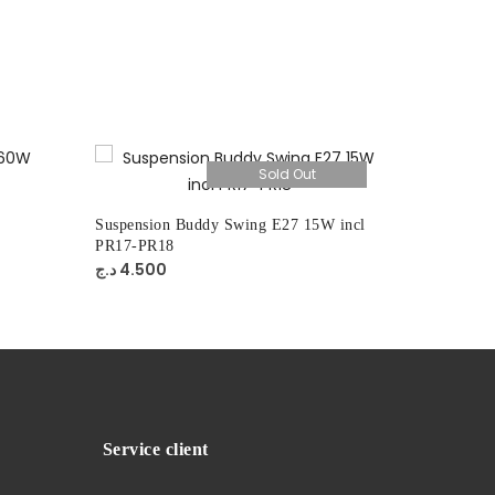
Sold Out
Suspensio
د.ج
8.400
Suspension Buddy Swing E27 15W incl
PR17-PR18
د.ج
4.500
Service client