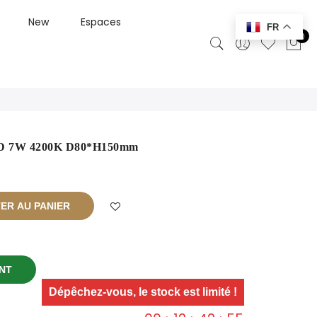
New
Espaces
FR
0
LED 7W 4200K D80*H150mm
ER AU PANIER
NT
Dépêchez-vous, le stock est limité !