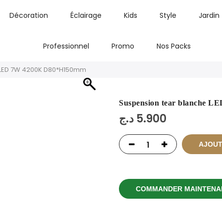
Décoration
Éclairage
Kids
Style
Jardin
Professionnel
Promo
Nos Packs
 LED 7W 4200K D80*H150mm
Suspension tear blanche 
د.ج
5.900
AJOUT
COMMANDER MAINTENA