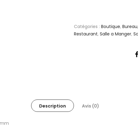
Catégories :
Boutique
,
Bureau
Restaurant
,
Salle a Manger
,
S
Description
Avis (0)
50mm