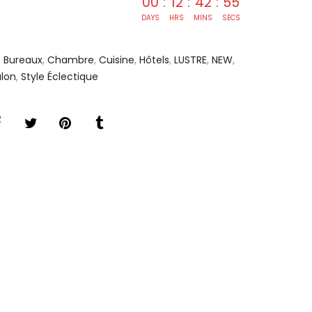
00
:
12
:
42
:
55
DAYS
HRS
MINS
SECS
,
Bureaux
,
Chambre
,
Cuisine
,
Hôtels
,
LUSTRE
,
NEW
,
alon
,
Style Éclectique