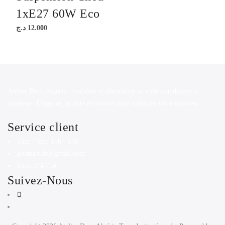
1xE27 60W Eco
د.ج
12.000
Atelier Deco Algérie : mobilier et décoration au style scandinave et
moderne. Élégance, qualité et confort pour sublimer votre intérieur.
Service client
Sam - Ven: 10h - 18h
gosmart.dz@gmail.com
0555 374 754
Suivez-Nous