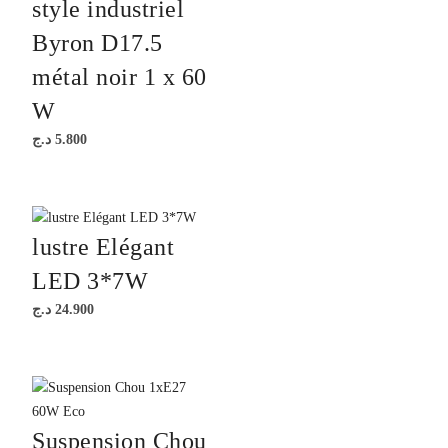
style industriel
Byron D17.5
métal noir 1 x 60
W
د.ج
5.800
lustre Elégant
LED 3*7W
د.ج
24.900
Suspension Chou