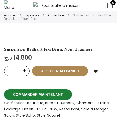
0
Accueil
Espaces
Chambre
Suspension Brilliant Fixi
Brun, Noir, 1 lumière
Suspension Brilliant Fixi Brun, Noir, 1 lumière
د.ج
14.800
AJOUTER AU PANIER
COMMANDER MAINTENANT
Catégories :
Boutique
,
Bureau
,
Bureaux
,
Chambre
,
Cuisine
,
Éclairage
,
Hôtels
,
LUSTRE
,
NEW
,
Restaurant
,
Salle a Manger
,
Salon
,
Style Boho
,
Style Naturel