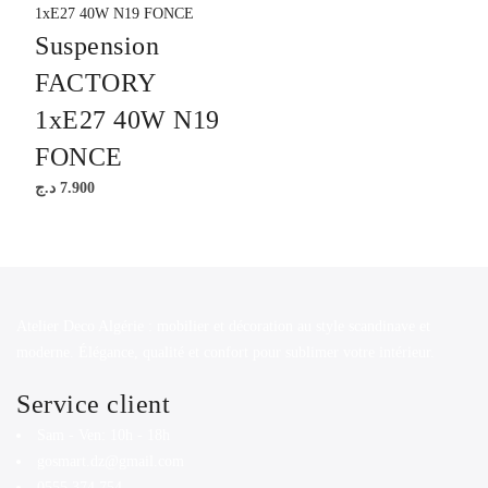
Suspension
FACTORY
1xE27 40W N19
FONCE
د.ج
7.900
Atelier Deco Algérie : mobilier et décoration au style scandinave et
moderne. Élégance, qualité et confort pour sublimer votre intérieur.
Service client
Sam - Ven: 10h - 18h
gosmart.dz@gmail.com
0555 374 754