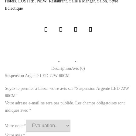
Hôtels
,
LUSTRE
,
NEW
,
Restaurant
,
Salle a Manger
,
Salon
,
Style
Éclectique
Description
Avis (0)
Suspension Argenté LED 72W 60CM
Soyez le premier à laisser votre avis sur “Suspension Argenté LED 72W
60CM”
Votre adresse e-mail ne sera pas publiée.
Les champs obligatoires sont
indiqués avec
*
Votre note
*
Votre avis
*