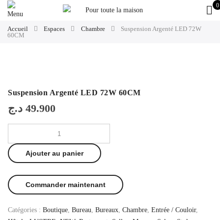
0
Accueil
Espaces
Chambre
Suspension Argenté LED 72W
60CM
Suspension Argenté LED 72W 60CM
د.ج
49.900
Ajouter au panier
Commander maintenant
Catégories :
Boutique
,
Bureau
,
Bureaux
,
Chambre
,
Entrée / Couloir
,