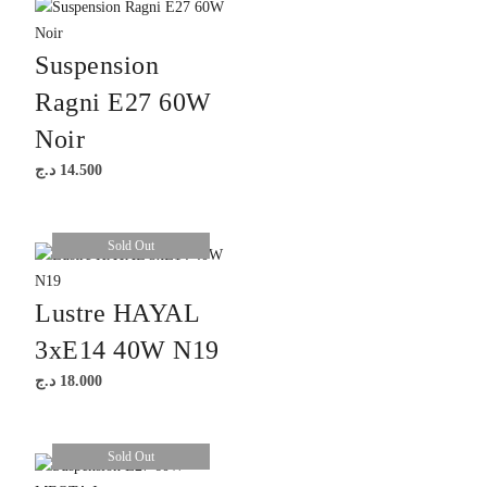
Suspension
Ragni E27 60W
Noir
د.ج
14.500
Sold Out
Lustre HAYAL
3xE14 40W N19
د.ج
18.000
Sold Out