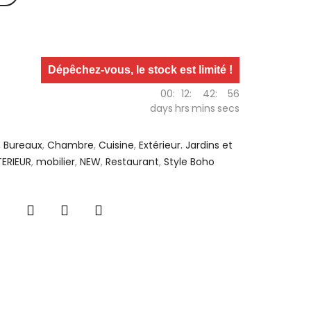
Dépêchez-vous, le stock est limité !
00
:
12
:
42
:
55
days
hrs
mins
secs
,
Bureaux
,
Chambre
,
Cuisine
,
Extérieur. Jardins et
TERIEUR
,
mobilier
,
NEW
,
Restaurant
,
Style Boho