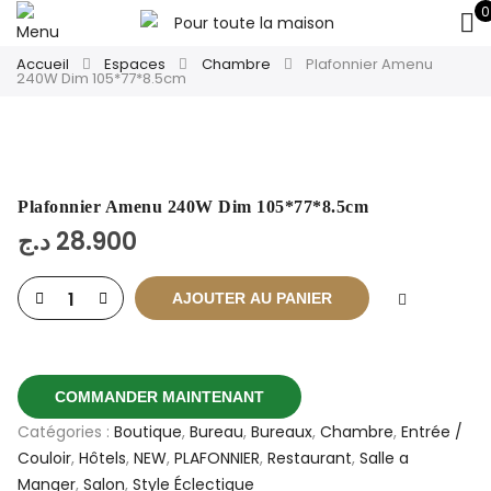
0
Accueil
Espaces
Chambre
Plafonnier Amenu
240W Dim 105*77*8.5cm
Plafonnier Amenu 240W Dim 105*77*8.5cm
د.ج
28.900
AJOUTER AU PANIER
COMMANDER MAINTENANT
Catégories :
Boutique
,
Bureau
,
Bureaux
,
Chambre
,
Entrée /
Couloir
,
Hôtels
,
NEW
,
PLAFONNIER
,
Restaurant
,
Salle a
Manger
,
Salon
,
Style Éclectique