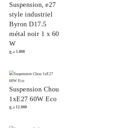
Suspension, e27
style industriel
Byron D17.5
métal noir 1 x 60
W
د.ج
5.800
Suspension Chou
1xE27 60W Eco
د.ج
12.000