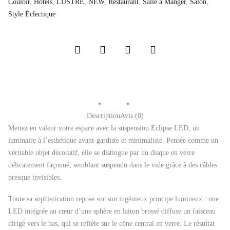
Couloir
,
Hôtels
,
LUSTRE
,
NEW
,
Restaurant
,
Salle a Manger
,
Salon
,
Style Éclectique
Description
Avis (0)
Mettez en valeur votre espace avec la suspension Eclipse LED, un
luminaire à l’esthétique avant-gardiste et minimaliste. Pensée comme un
véritable objet décoratif, elle se distingue par un disque en verre
délicatement façonné, semblant suspendu dans le vide grâce à des câbles
presque invisibles.
Toute sa sophistication repose sur son ingénieux principe lumineux : une
LED intégrée au cœur d’une sphère en laiton brossé diffuse un faisceau
dirigé vers le bas, qui se reflète sur le cône central en verre. Le résultat