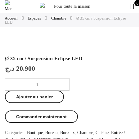
0
Accueil
Espaces
Chambre
Ø 35 cm / Suspension Eclipse
LED
Ø 35 cm / Suspension Eclipse LED
د.ج
20.900
Ajouter au panier
Commander maintenant
Catégories :
Boutique
,
Bureau
,
Bureaux
,
Chambre
,
Cuisine
,
Entrée /