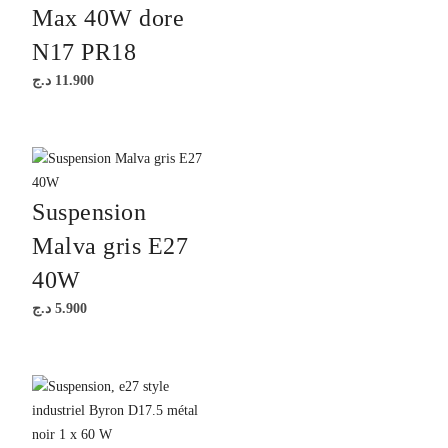
Max 40W dore
N17 PR18
د.ج
11.900
Suspension
Malva gris E27
40W
د.ج
5.900