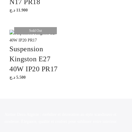
N17 PR18
د.ج
11.900
Sold Out
Suspension
Kingston E27
40W IP20 PR17
د.ج
5.500
Atelier Deco Algérie : mobilier et décoration au style scandinave et
moderne. Élégance, qualité et confort pour sublimer votre intérieur.