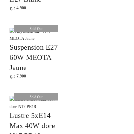
د.ج
4.900
Sold Out
Suspension E27
60W MEOTA
Jaune
د.ج
7.900
Sold Out
Lustre 5xE14
Max 40W dore