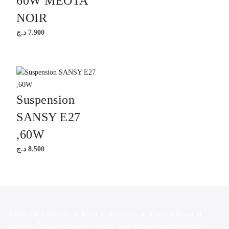
60W MEOTA
NOIR
د.ج
7.900
Suspension
SANSY E27
,60W
د.ج
8.500
Atelier Deco Algérie : mobilier et décoration au style scandinave et
moderne. Élégance, qualité et confort pour sublimer votre intérieur.