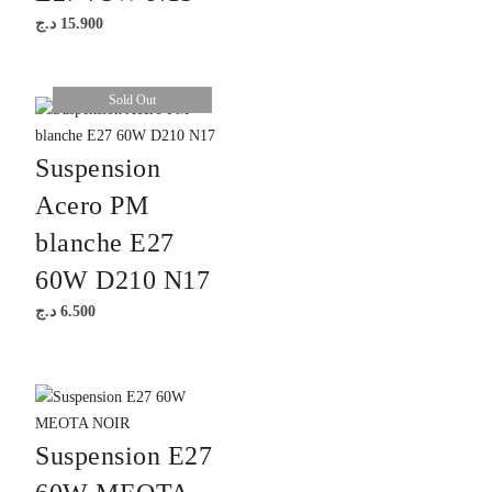
د.ج
15.900
Sold Out
Suspension
Acero PM
blanche E27
60W D210 N17
د.ج
6.500
Suspension E27