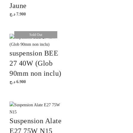
Jaune
د.ج
7.900
Sold Out
suspension BEE
27 40W (Glob
90mm non inclu)
د.ج
6.900
Suspension Alate
E27 75W N15