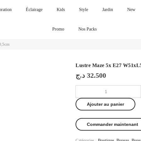
oration
Éclairage
Kids
Style
Jardin
New
Promo
Nos Packs
0,5cm
Lustre Maze 5x E27 W51x
د.ج
32.500
Ajouter au panier
Commander maintenant
Catégories :
Boutique
,
Bureau
,
Bure