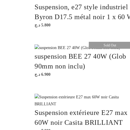
Suspension, e27 style industriel
Byron D17.5 métal noir 1 x 60
د.ج
5.800
Sold Out
suspension BEE 27 40W (Glob
90mm non inclu)
د.ج
6.900
Suspension extérieure E27 max
60W noir Casita BRILLIANT