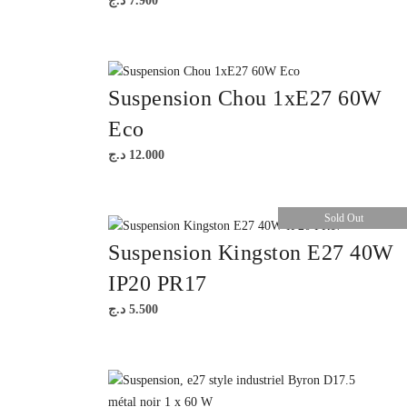
د.ج
7.900
Suspension Chou 1xE27 60W
Eco
د.ج
12.000
Sold Out
Suspension Kingston E27 40W
IP20 PR17
د.ج
5.500