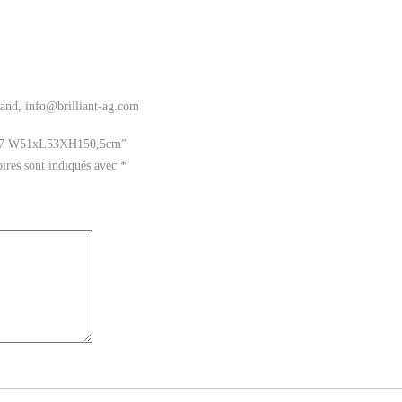
land, info@brilliant-ag.com
x E27 W51xL53XH150,5cm”
ires sont indiqués avec
*