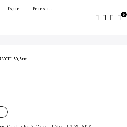
Espaces
Professionnel
0
L53XH150,5cm
aux
,
Chambre
,
Entrée / Couloir
,
Hôtels
,
LUSTRE
,
NEW
,