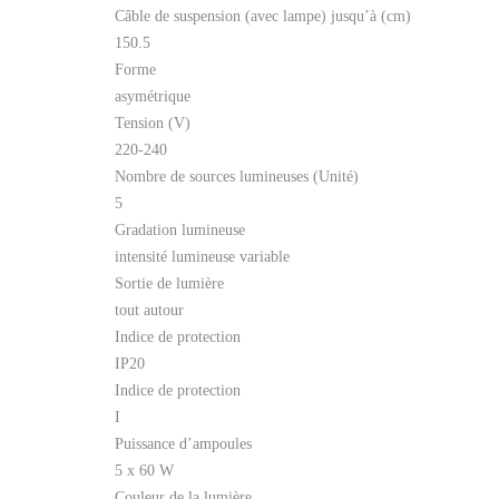
Câble de suspension (avec lampe) jusqu’à (cm)
150.5
Forme
asymétrique
Tension (V)
220-240
Nombre de sources lumineuses (Unité)
5
Gradation lumineuse
intensité lumineuse variable
Sortie de lumière
tout autour
Indice de protection
IP20
Indice de protection
I
Puissance d’ampoules
5 x 60 W
Couleur de la lumière