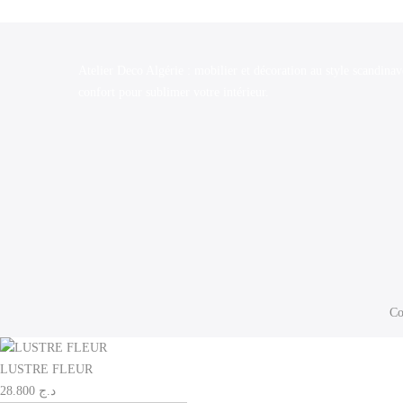
Atelier Deco Algérie : mobilier et décoration au style scandinav
confort pour sublimer votre intérieur.
Co
LUSTRE FLEUR
28.800
د.ج