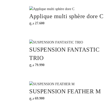
Applique multi sphère dore C
د.ج
27.600
SUSPENSION FANTASTIC
TRIO
د.ج
79.990
SUSPENSION FEATHER M
د.ج
69.900