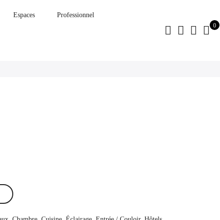
Espaces
Professionnel
0
aux
,
Chambre
,
Cuisine
,
Éclairage
,
Entrée / Couloir
,
Hôtels
,