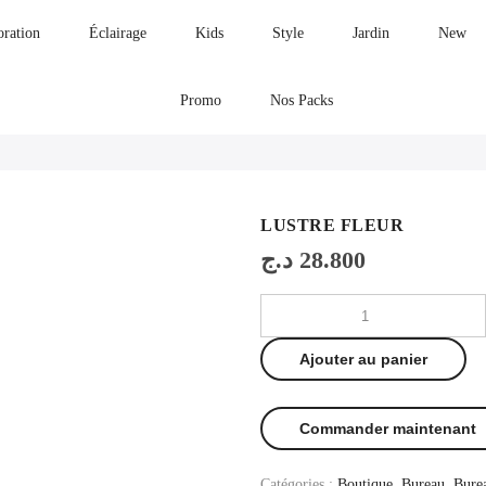
oration
Éclairage
Kids
Style
Jardin
New
Promo
Nos Packs
LUSTRE FLEUR
د.ج
28.800
Ajouter au panier
Commander maintenant
Catégories :
Boutique
,
Bureau
,
Bure