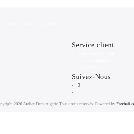
e et moderne. Élégance, qualité et
Service client
Sam - Ven: 10h - 18h
gosmart.dz@gmail.com
0555 374 754
Suivez-Nous
pyright 2026
Atelier Deco Algérie
Tous droits réservés. Powered by
Freehali.