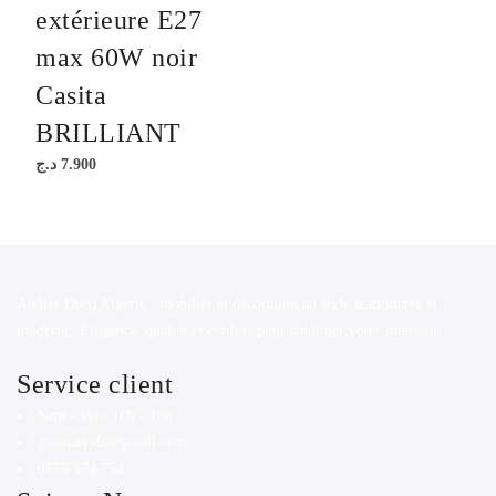
extérieure E27
max 60W noir
Casita
BRILLIANT
د.ج
7.900
Atelier Deco Algérie : mobilier et décoration au style scandinave et
moderne. Élégance, qualité et confort pour sublimer votre intérieur.
Service client
Sam - Ven: 10h - 18h
gosmart.dz@gmail.com
0555 374 754