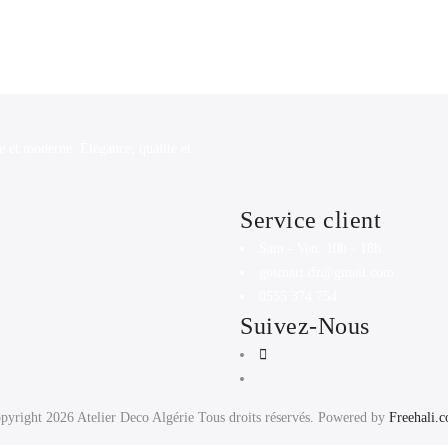
e et moderne. Élégance, qualité et
Service client
Sam - Ven: 10h - 18h
gosmart.dz@gmail.com
0555 374 754
Suivez-Nous
pyright 2026
Atelier Deco Algérie
Tous droits réservés. Powered by
Freehali.