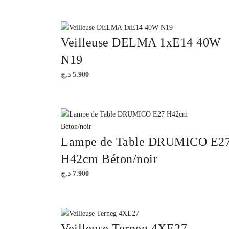
Veilleuse DELMA 1xE14 40W
N19
د.ج
5.900
Lampe de Table DRUMICO E2
H42cm Béton/noir
د.ج
7.900
Veilleuse Terneg 4XE27