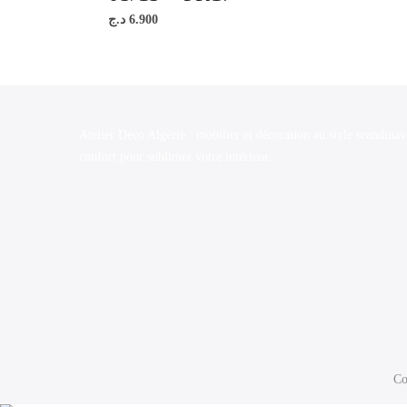
د.ج
6.900
Atelier Deco Algérie : mobilier et décoration au style scandinav
confort pour sublimer votre intérieur.
Co