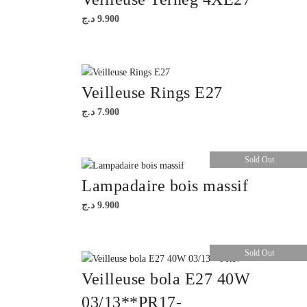
د.ج
9.900
Veilleuse Rings E27
د.ج
7.900
Sold Out
Lampadaire bois massif
د.ج
9.900
Sold Out
Veilleuse bola E27 40W
03/13**PR17-