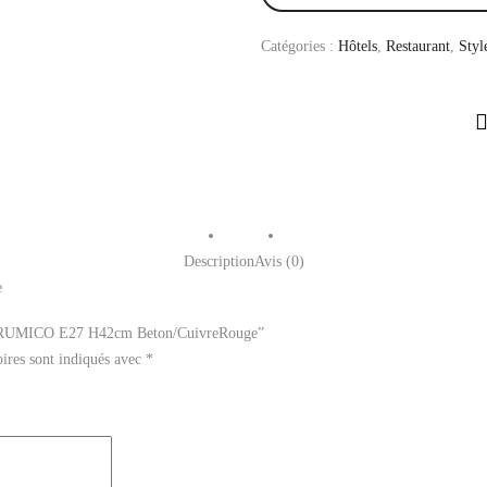
Catégories :
Hôtels
,
Restaurant
,
Styl
Description
Avis (0)
e
le DRUMICO E27 H42cm Beton/CuivreRouge”
ires sont indiqués avec
*