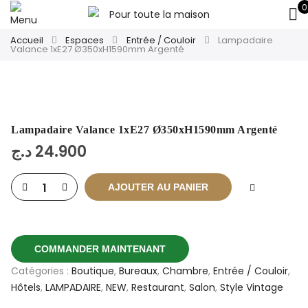
0
Accueil
Espaces
Entrée / Couloir
Lampadaire
Valance 1xE27 Ø350xH1590mm Argenté
Lampadaire Valance 1xE27 Ø350xH1590mm Argenté
د.ج
24.900
AJOUTER AU PANIER
COMMANDER MAINTENANT
Catégories :
Boutique
,
Bureaux
,
Chambre
,
Entrée / Couloir
,
Hôtels
,
LAMPADAIRE
,
NEW
,
Restaurant
,
Salon
,
Style Vintage