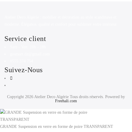
Atelier Deco Algérie : mobilier et décoration au style scandinave et
moderne. Élégance, qualité et confort pour sublimer votre intérieur.
Service client
Sam - Ven: 10h - 18h
gosmart.dz@gmail.com
0555 374 754
Suivez-Nous
Copyright 2026
Atelier Deco Algérie
Tous droits réservés. Powered by
Freehali.com
GRANDE Suspension en verre en forme de poire TRANSPARENT