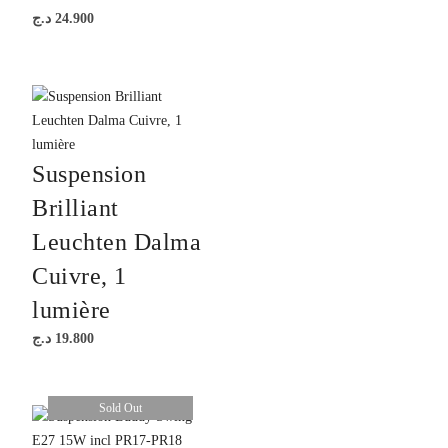
د.ج
24.900
Suspension
Brilliant
Leuchten Dalma
Cuivre, 1
lumière
د.ج
19.800
Sold Out