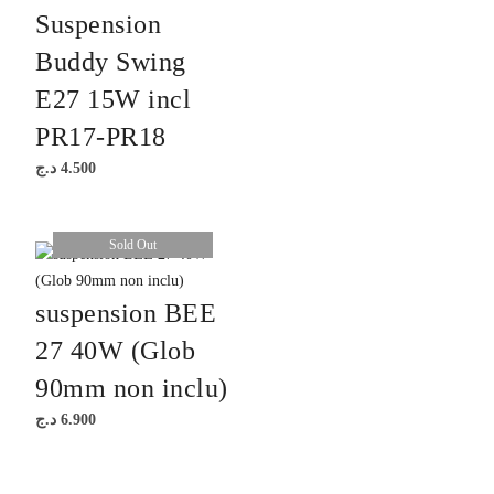
Suspension
Buddy Swing
E27 15W incl
PR17-PR18
د.ج
4.500
Sold Out
suspension BEE
27 40W (Glob
90mm non inclu)
د.ج
6.900