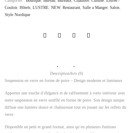
Catégories :
Boutique
,
Bureau
,
Bureaux
,
Chambre
,
Cuisine
,
Entrée /
Couloir
,
Hôtels
,
LUSTRE
,
NEW
,
Restaurant
,
Salle a Manger
,
Salon
,
Style Nordique
Description
Avis (0)
Suspension en verre en forme de poire – Design moderne et lumineux
Apportez une touche d’élégance et de raffinement à votre intérieur avec
notre suspension en verre soufflé en forme de poire. Son design unique
diffuse une lumière douce et chaleureuse tout en jouant sur les reflets du
verre.
Disponible en petit et grand format, ainsi qu’en plusieurs finitions