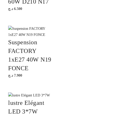
60W D210 N17
د.ج
6.500
Suspension
FACTORY
1xE27 40W N19
FONCE
د.ج
7.900
lustre Elégant
LED 3*7W