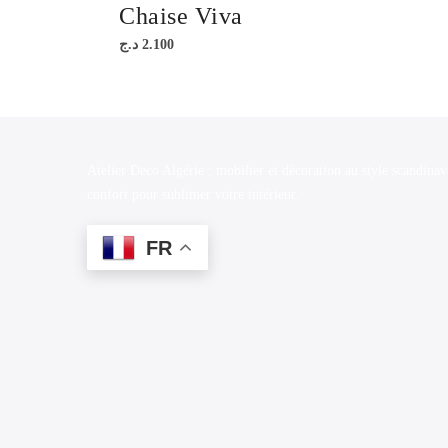
Chaise Viva
د.ج
2.100
Atelier Deco Algérie : mobilier et décoration au style scandinav
confort pour sublimer votre intérieur.
FR