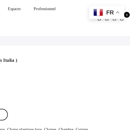
Espaces
Professionnel
FR
0
Italia )
aux
,
Chaise plastique luxe
,
Chaises
,
Chambre
,
Cuisine
,