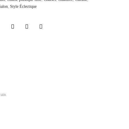
Salon
,
Style Éclectique
rain.