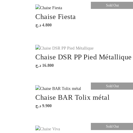
Sold Out
Chaise Fiesta
د.ج
4.800
Chaise DSR PP Pied Métallique
د.ج
16.800
Sold Out
Chaise BAR Tolix métal
د.ج
9.900
Sold Out