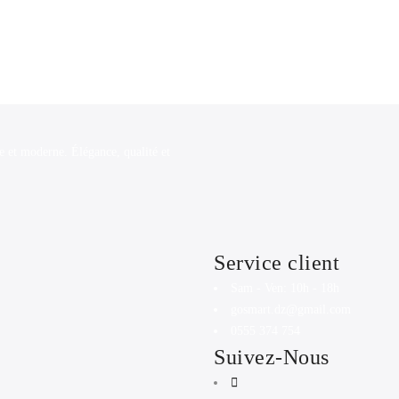
e et moderne. Élégance, qualité et
Service client
Sam - Ven: 10h - 18h
gosmart.dz@gmail.com
0555 374 754
Suivez-Nous