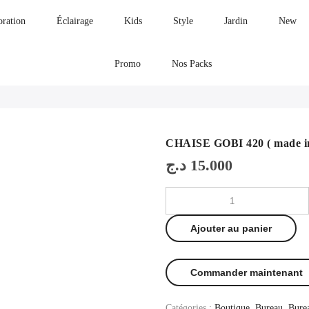
oration
Éclairage
Kids
Style
Jardin
New
Promo
Nos Packs
CHAISE GOBI 420 ( made in 
د.ج
15.000
Ajouter au panier
Commander maintenant
Catégories :
Boutique
,
Bureau
,
Bure