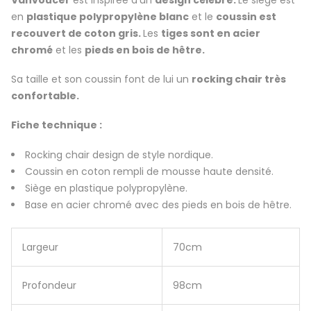
Vanvoucer
est inspirée d’un
design célèbre.
Le siège est
en
plastique polypropylène blanc
et le
coussin est
recouvert de coton gris.
Les
tiges sont en acier
chromé
et les
pieds en bois de hêtre.
Sa taille et son coussin font de lui un
rocking chair très
confortable.
Fiche technique :
Rocking chair design de style nordique.
Coussin en coton rempli de mousse haute densité.
Siège en plastique polypropylène.
Base en acier chromé avec des pieds en bois de hêtre.
Largeur
70cm
Profondeur
98cm