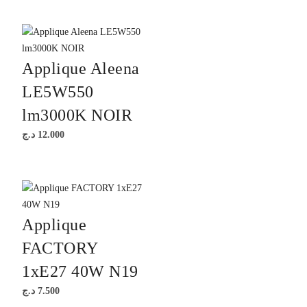
Applique Aleena
LE5W550
lm3000K NOIR
د.ج
12.000
Applique
FACTORY
1xE27 40W N19
د.ج
7.500