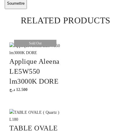
RELATED PRODUCTS
Sold Out
Applique Aleena
LE5W550
lm3000K DORE
د.ج
12.500
TABLE OVALE