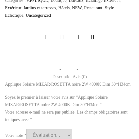
Catégories :
APPLIQUE
,
Boutique
,
Bureaux
,
Eclairage Extérieur
,
Extérieur. Jardins et terrasses
,
Hôtels
,
NEW
,
Restaurant
,
Style
Éclectique
,
Uncategorized
Description
Avis (0)
Applique Solaire MIZAR/ROSETTA noire 2W 4000K Dim 30*H34cm
Soyez le premier à laisser votre avis sur “Applique Solaire
MIZAR/ROSETTA noire 2W 4000K Dim 30*H34cm”
Votre adresse e-mail ne sera pas publiée.
Les champs obligatoires sont
indiqués avec
*
Votre note
*