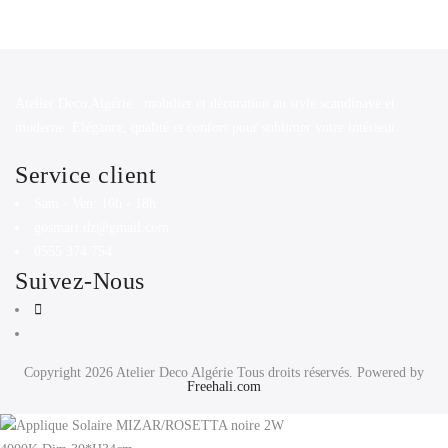
Atelier Deco Algérie : mobilier et décoration au style scandinave et
moderne. Élégance, qualité et confort pour sublimer votre intérieur.
Service client
Sam - Ven: 10h - 18h
gosmart.dz@gmail.com
0555 374 754
Suivez-Nous
Copyright 2026
Atelier Deco Algérie
Tous droits réservés. Powered by
Freehali.com