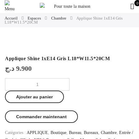
0
Accueil
Espaces
Chambre
Applique Shine 1xE14 Gris
L18*W11.5*20CM
Applique Shine 1xE14 Gris L18*W11.5*20CM
د.ج
9.900
Ajouter au panier
Commander maintenant
Catégories :
APPLIQUE
,
Boutique
,
Bureau
,
Bureaux
,
Chambre
,
Entrée /