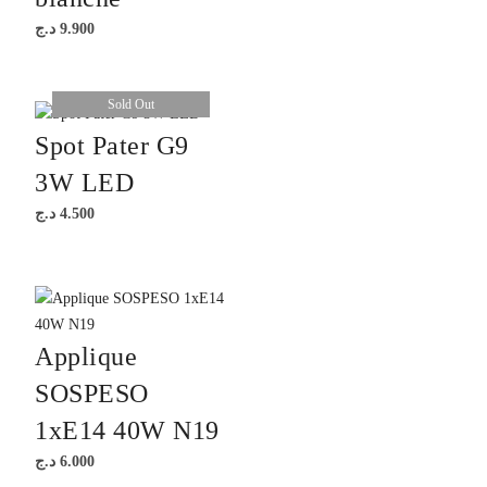
د.ج
9.900
Sold Out
Spot Pater G9
3W LED
د.ج
4.500
Applique
SOSPESO
1xE14 40W N19
د.ج
6.000