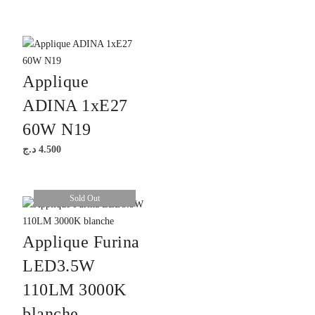
Applique
ADINA 1xE27
60W N19
د.ج
4.500
Sold Out
Applique Furina
LED3.5W
110LM 3000K
blanche