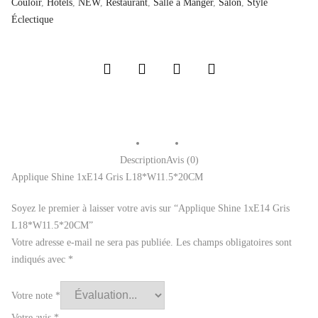
Couloir
,
Hôtels
,
NEW
,
Restaurant
,
Salle a Manger
,
Salon
,
Style
Éclectique
Description
Avis (0)
Applique Shine 1xE14 Gris L18*W11.5*20CM
Soyez le premier à laisser votre avis sur “Applique Shine 1xE14 Gris
L18*W11.5*20CM”
Votre adresse e-mail ne sera pas publiée.
Les champs obligatoires sont
indiqués avec
*
Votre note
*
Votre avis
*