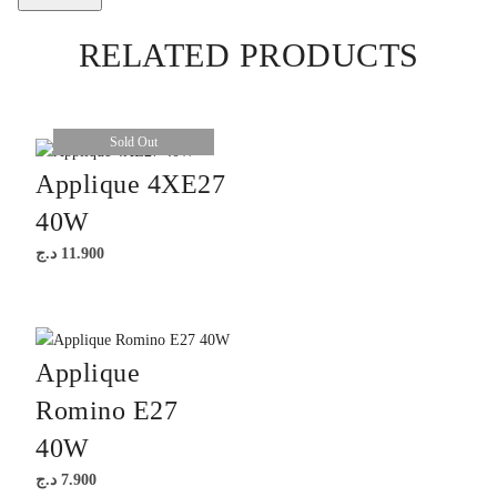
RELATED PRODUCTS
Sold Out
Applique 4XE27
40W
د.ج
11.900
Applique
Romino E27
40W
د.ج
7.900