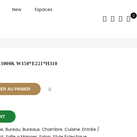
New
Espaces
0
 3000K W150*E221*H310
ER AU PANIER
NT
ue
,
Bureau
,
Bureaux
,
Chambre
,
Cuisine
,
Entrée /
nt
,
Salle a Manger
,
Salon
,
Style Éclectique