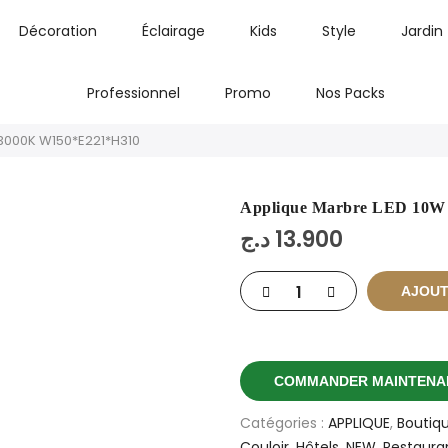
Décoration
Éclairage
Kids
Style
Jardin
Professionnel
Promo
Nos Packs
3000K W150*E221*H310
Applique Marbre LED 10W
د.ج
13.900
AJOUT
COMMANDER MAINTENA
Catégories :
APPLIQUE
,
Boutiq
Couloir
,
Hôtels
,
NEW
,
Restaura