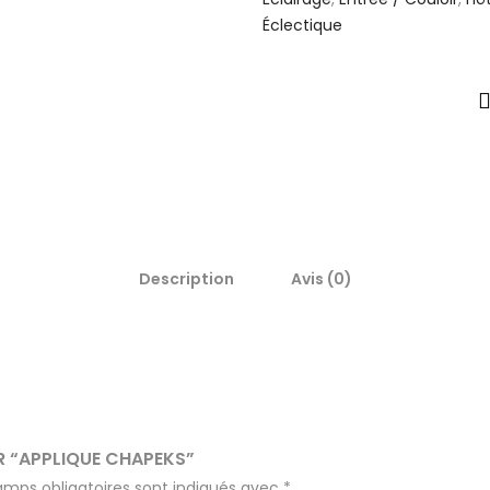
Éclectique
Description
Avis (0)
UR “APPLIQUE CHAPEKS”
amps obligatoires sont indiqués avec
*