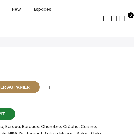
New
Espaces
0
ER AU PANIER
NT
ue
,
Bureau
,
Bureaux
,
Chambre
,
Crèche
,
Cuisine
,
els
,
NEW
,
Restaurant
,
Salle a Manger
,
Salon
,
Style