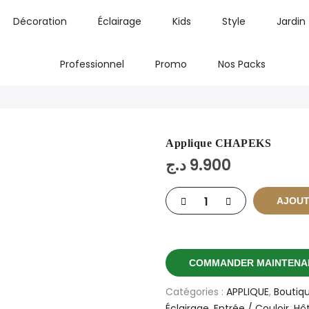
Décoration
Éclairage
Kids
Style
Jardin
Professionnel
Promo
Nos Packs
Applique CHAPEKS
د.ج
9.900
AJOUT
COMMANDER MAINTENA
Catégories :
APPLIQUE
,
Boutiq
Éclairage
,
Entrée / Couloir
,
Hôt