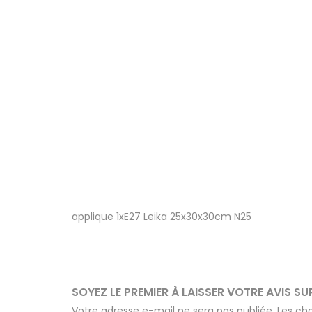
applique 1xE27 Leika 25x30x30cm N25
SOYEZ LE PREMIER À LAISSER VOTRE AVIS S
Votre adresse e-mail ne sera pas publiée.
Les ch