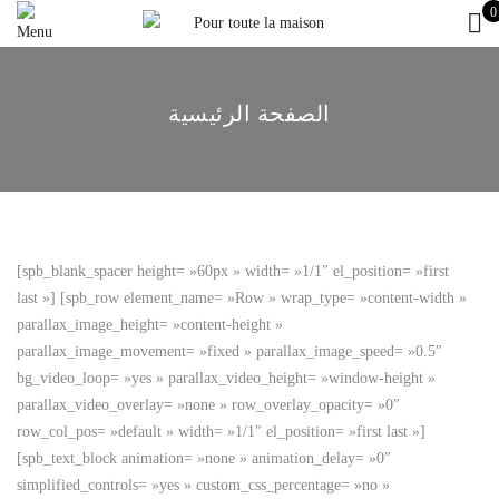
0
الصفحة الرئيسية
[spb_blank_spacer height= »60px » width= »1/1″ el_position= »first
last »] [spb_row element_name= »Row » wrap_type= »content-width »
parallax_image_height= »content-height »
parallax_image_movement= »fixed » parallax_image_speed= »0.5″
bg_video_loop= »yes » parallax_video_height= »window-height »
parallax_video_overlay= »none » row_overlay_opacity= »0″
row_col_pos= »default » width= »1/1″ el_position= »first last »]
[spb_text_block animation= »none » animation_delay= »0″
simplified_controls= »yes » custom_css_percentage= »no »