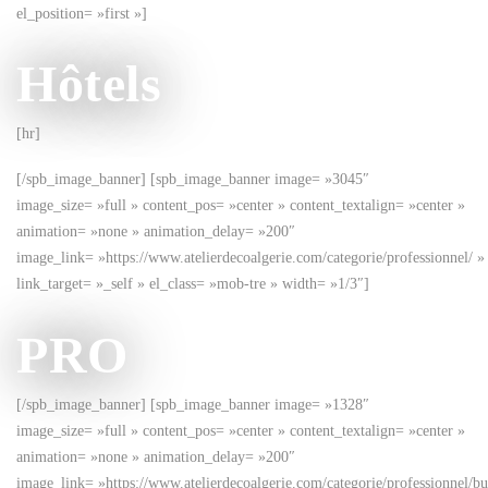
el_position= »first »]
Hôtels
[hr]
[/spb_image_banner] [spb_image_banner image= »3045″
image_size= »full » content_pos= »center » content_textalign= »center »
animation= »none » animation_delay= »200″
image_link= »https://www.atelierdecoalgerie.com/categorie/professionnel/ »
link_target= »_self » el_class= »mob-tre » width= »1/3″]
PRO
[/spb_image_banner] [spb_image_banner image= »1328″
image_size= »full » content_pos= »center » content_textalign= »center »
animation= »none » animation_delay= »200″
image_link= »https://www.atelierdecoalgerie.com/categorie/professionnel/bu