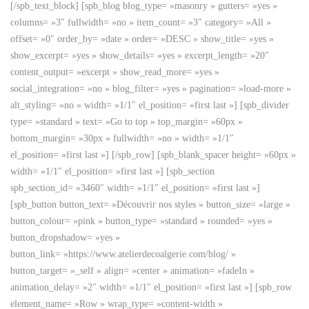
[/spb_text_block] [spb_blog blog_type= »masonry » gutters= »yes »
columns= »3″ fullwidth= »no » item_count= »3″ category= »All »
offset= »0″ order_by= »date » order= »DESC » show_title= »yes »
show_excerpt= »yes » show_details= »yes » excerpt_length= »20″
content_output= »excerpt » show_read_more= »yes »
social_integration= »no » blog_filter= »yes » pagination= »load-more »
alt_styling= »no » width= »1/1″ el_position= »first last »] [spb_divider
type= »standard » text= »Go to top » top_margin= »60px »
bottom_margin= »30px » fullwidth= »no » width= »1/1″
el_position= »first last »] [/spb_row] [spb_blank_spacer height= »60px »
width= »1/1″ el_position= »first last »] [spb_section
spb_section_id= »3460″ width= »1/1″ el_position= »first last »]
[spb_button button_text= »Découvrir nos styles » button_size= »large »
button_colour= »pink » button_type= »standard » rounded= »yes »
button_dropshadow= »yes »
button_link= »https://www.atelierdecoalgerie.com/blog/ »
button_target= »_self » align= »center » animation= »fadeIn »
animation_delay= »2″ width= »1/1″ el_position= »first last »] [spb_row
element_name= »Row » wrap_type= »content-width »