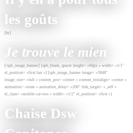
les goûts
[hr]
Je trouve le mien
[/spb_image_banner] [spb_blank_spacer height= »60px » width= »1/1″
el_position= »first last »] [spb_image_banner image= »3048″
image_size= »full » content_pos= »center » content_textalign= »center »
animation= »none » animation_delay= »200″ link_target= »_self »
el_class= »mobile-cat-two » width= »1/2″ el_position= »first »]
Chaise Dsw