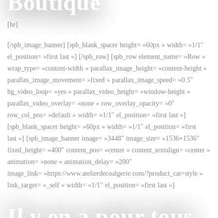
Boutique
[hr]
[/spb_image_banner] [spb_blank_spacer height= »60px » width= »1/1″
el_position= »first last »] [/spb_row] [spb_row element_name= »Row »
wrap_type= »content-width » parallax_image_height= »content-height »
parallax_image_movement= »fixed » parallax_image_speed= »0.5″
bg_video_loop= »yes » parallax_video_height= »window-height »
parallax_video_overlay= »none » row_overlay_opacity= »0″
row_col_pos= »default » width= »1/1″ el_position= »first last »]
[spb_blank_spacer height= »60px » width= »1/1″ el_position= »first
last »] [spb_image_banner image= »3448″ image_size= »1536×1536″
fixed_height= »400″ content_pos= »center » content_textalign= »center »
animation= »none » animation_delay= »200″
image_link= »https://www.atelierdecoalgerie.com/?product_cat=style »
link_target= »_self » width= »1/1″ el_position= »first last »]
Il y en a pour tous