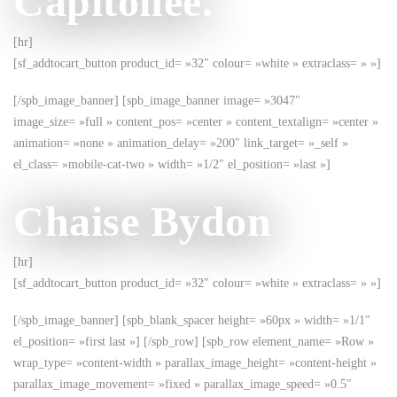
Capitonee.
[hr]
[sf_addtocart_button product_id= »32″ colour= »white » extraclass= » »]
[/spb_image_banner] [spb_image_banner image= »3047″
image_size= »full » content_pos= »center » content_textalign= »center »
animation= »none » animation_delay= »200″ link_target= »_self »
el_class= »mobile-cat-two » width= »1/2″ el_position= »last »]
Chaise Bydon
[hr]
[sf_addtocart_button product_id= »32″ colour= »white » extraclass= » »]
[/spb_image_banner] [spb_blank_spacer height= »60px » width= »1/1″
el_position= »first last »] [/spb_row] [spb_row element_name= »Row »
wrap_type= »content-width » parallax_image_height= »content-height »
parallax_image_movement= »fixed » parallax_image_speed= »0.5″