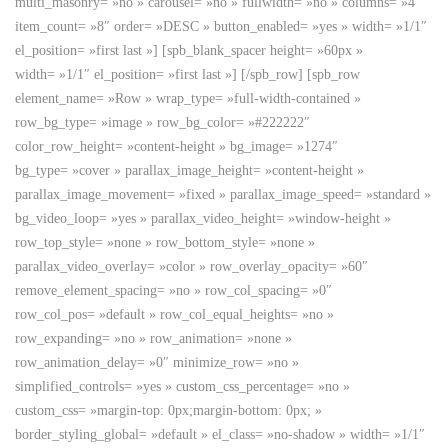
multi_masonry= »no » carousel= »no » fullwidth= »no » columns= »4″
item_count= »8″ order= »DESC » button_enabled= »yes » width= »1/1″
el_position= »first last »] [spb_blank_spacer height= »60px »
width= »1/1″ el_position= »first last »] [/spb_row] [spb_row
element_name= »Row » wrap_type= »full-width-contained »
row_bg_type= »image » row_bg_color= »#222222″
color_row_height= »content-height » bg_image= »1274″
bg_type= »cover » parallax_image_height= »content-height »
parallax_image_movement= »fixed » parallax_image_speed= »standard »
bg_video_loop= »yes » parallax_video_height= »window-height »
row_top_style= »none » row_bottom_style= »none »
parallax_video_overlay= »color » row_overlay_opacity= »60″
remove_element_spacing= »no » row_col_spacing= »0″
row_col_pos= »default » row_col_equal_heights= »no »
row_expanding= »no » row_animation= »none »
row_animation_delay= »0″ minimize_row= »no »
simplified_controls= »yes » custom_css_percentage= »no »
custom_css= »margin-top: 0px;margin-bottom: 0px; »
border_styling_global= »default » el_class= »no-shadow » width= »1/1″