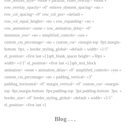
row_bottom_style= »none » parallax_video_overlay= »none »
row_overlay_opacity= »0″ remove_element_spacing= »no »
row_col_spacing= »0″ row_col_pos= »default »
row_col_equal_heights= »no » row_expanding= »no »
row_animation= »none » row_animation_delay= »0″
minimize_row= »no » simplified_controls= »yes »
custom_css_percentage= »no » custom_css= »margin-top: 0px;margin-
bottom: 0px; » border_styling_global= »default » width= »1/1″
el_position= »first last »] [spb_blank_spacer height= »30px »
width= »1/1″ el_position= »first last »] [spb_text_block
animation= »none » animation_delay= »0″ simplified_controls= »yes »
custom_css_percentage= »no » padding_vertical= »3″
padding_horizontal= »0″ margin_vertical= »0″ custom_css= »margin-
top: 0px;margin-bottom: 0px;padding-top: 3px;padding-bottom: 3px; »
border_size= »0″ border_styling_global= »default » width= »1/1″
el_position= »first last »]
Blog . . .